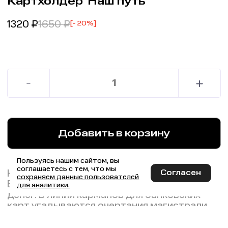
Картхолдер 'Наш путь'
1320
₽
1650
₽
[- 20%]
Добавить в корзину
Пользуясь нашим сайтом, вы
соглашаетесь с тем, что мы
Картхолдер в концептуальном дизайне
Согласен
сохраняем данные пользователей
БАМа с дополнительным отделением для
для аналитики.
денег. В линии карманов для банковских
карт угадываются очертания магистрали.