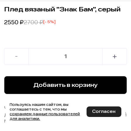
Плед вязаный "Знак Бам", серый
2550
₽
2700
₽
[- 5%]
Добавить в корзину
Пользуясь нашим сайтом, вы
Чувствуйте себя как дома даже в самых
соглашаетесь с тем, что мы
Согласен
дальних поездках, укутавшись в этот легкий
сохраняем данные пользователей
для аналитики.
мягкий плед.