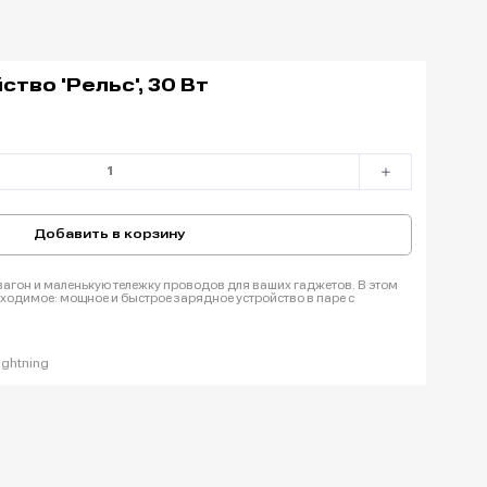
тво 'Рельс', 30 Вт
Добавить в корзину
 вагон и маленькую тележку проводов для ваших гаджетов. В этом
бходимое: мощное и быстрое зарядное устройство в паре с
ightning