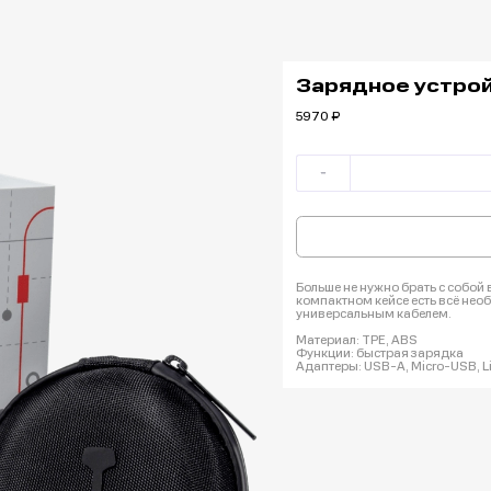
Зарядное устройс
5970
₽
Больше не нужно брать с собой
компактном кейсе есть всё нео
универсальным кабелем.
Материал: TPE, ABS
Функции: быстрая зарядка
Адаптеры: USB-A, Micro-USB, L