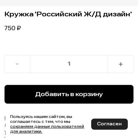
Кружка 'Российский Ж/Д дизайн'
750
₽
Добавить в корзину
Пользуясь нашим сайтом, вы
Начните отправление в новый день с глотка
соглашаетесь с тем, что мы
Согласен
любимого бодрящего напитка из этой
сохраняем данные пользователей
удобной дизайнерской кружки, чтобы всё
для аналитики.