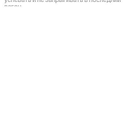
успевать и не запрыгивать в последний
вагон.
Материал: каменная керамика
Емкость: 330 мл
Доставка и
Контакты
оплата
Политика конфиденциальности